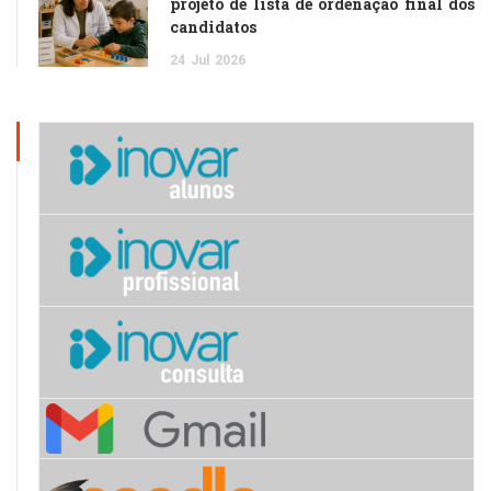
projeto de lista de ordenação final dos
candidatos
24
Jul
2026