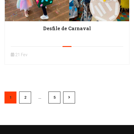
Desfile de Carnaval
21 Fev
1
2
…
5