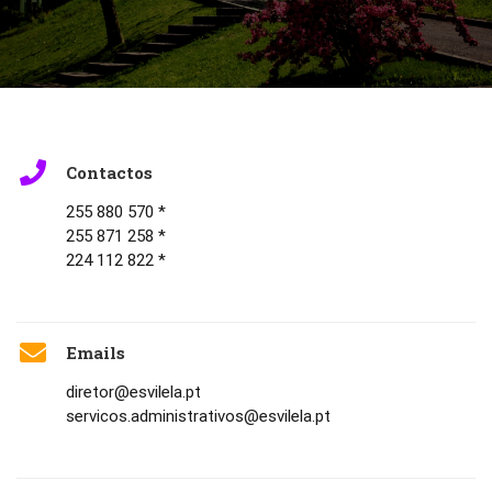
Contactos
255 880 570 *
255 871 258 *
224 112 822 *
Emails
diretor@esvilela.pt
servicos.administrativos@esvilela.pt