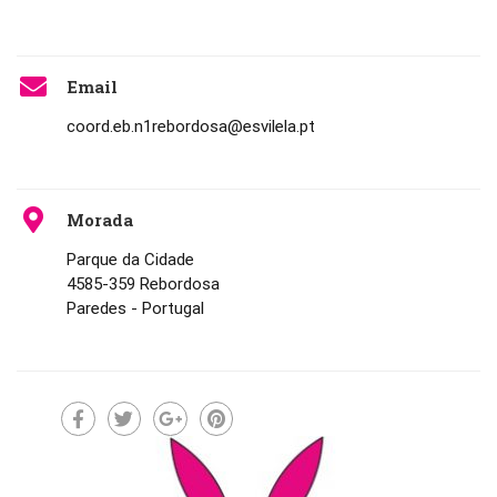
Email
coord.eb.n1rebordosa@esvilela.pt
Morada
Parque da Cidade
4585-359 Rebordosa
Paredes - Portugal