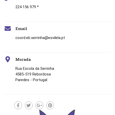
224 156 979 *
Email
coord.eb.serrinha@esvilela.pt
Morada
Rua Escola da Serrinha
4585-519 Rebordosa
Paredes - Portugal