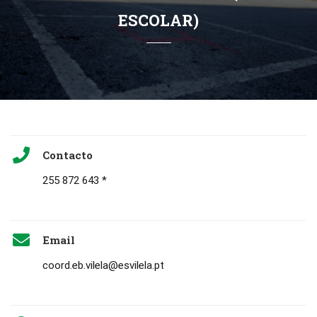
ESCOLAR)
Contacto
255 872 643 *
Email
coord.eb.vilela@esvilela.pt