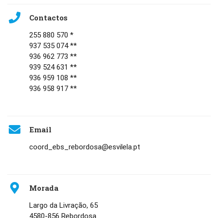
Contactos
255 880 570 *
937 535 074 **
936 962 773 **
939 524 631 **
936 959 108 **
936 958 917 **
Email
coord_ebs_rebordosa@esvilela.pt
Morada
Largo da Livração, 65
4580-856 Rebordosa