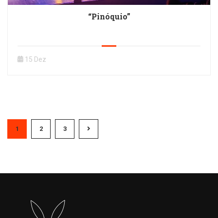
“Pinóquio”
15 Dez
1
2
3