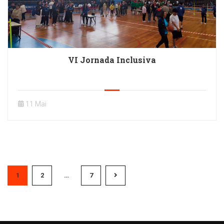
VI Jornada Inclusiva
11 Mai
1
2
…
7