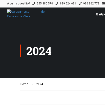
Alguma questão?
255 880 570
939 524 631
936 962 773
O AG
2024
Home
2024