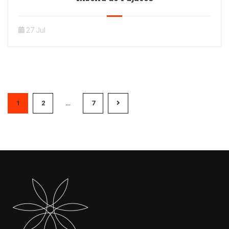
27 Jul
1
2
…
7