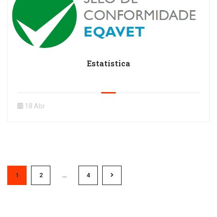
Estatística
18 Abr
1
2
…
4