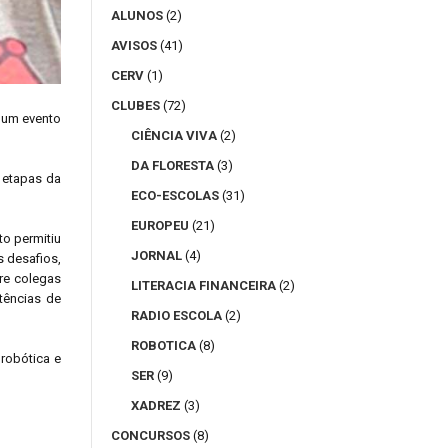
ALUNOS
(2)
AVISOS
(41)
CERV
(1)
CLUBES
(72)
 um evento
CIÊNCIA VIVA
(2)
DA FLORESTA
(3)
 etapas da
ECO-ESCOLAS
(31)
EUROPEU
(21)
to permitiu
JORNAL
(4)
s desafios,
tre colegas
LITERACIA FINANCEIRA
(2)
tências de
RADIO ESCOLA
(2)
ROBOTICA
(8)
robótica e
SER
(9)
XADREZ
(3)
CONCURSOS
(8)