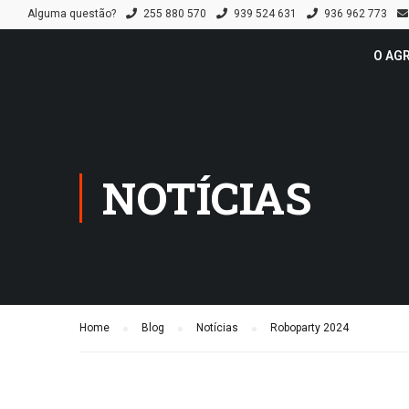
Alguma questão?
255 880 570
939 524 631
936 962 773
O AG
NOTÍCIAS
Home
Blog
Notícias
Roboparty 2024