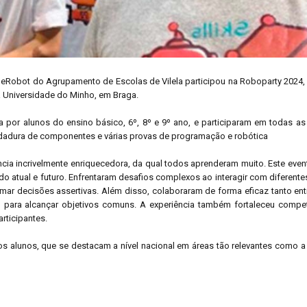
e eRobot do Agrupamento de Escolas de Vilela participou na Roboparty 2024,
a Universidade do Minho, em Braga.
por alunos do ensino básico, 6º, 8º e 9º ano, e participaram em todas as
ldadura de componentes e várias provas de programação e robótica
cia incrivelmente enriquecedora, da qual todos aprenderam muito. Este even
 atual e futuro. Enfrentaram desafios complexos ao interagir com diferente
omar decisões assertivas. Além disso, colaboraram de forma eficaz tanto en
ho para alcançar objetivos comuns. A experiência também fortaleceu compe
rticipantes.
s alunos, que se destacam a nível nacional em áreas tão relevantes como a 