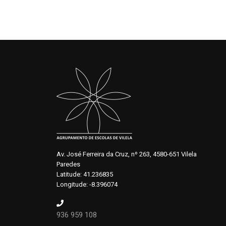
Av. José Ferreira da Cruz, nº 263, 4580-651 Vilela
Paredes
Latitude: 41.236835
Longitude: -8.396074
936 959 108