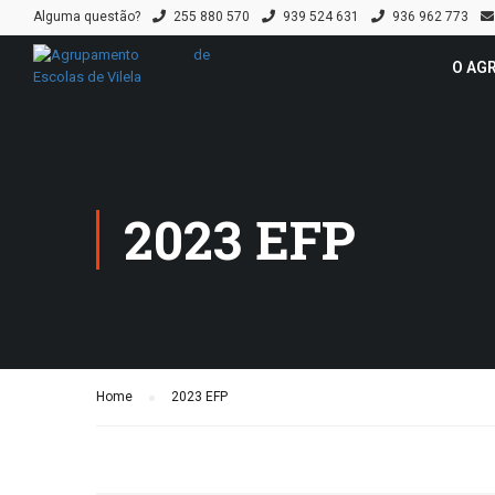
Alguma questão?
255 880 570
939 524 631
936 962 773
O AG
2023 EFP
Home
2023 EFP