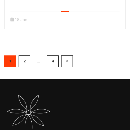
18 Jan
1
2
…
4