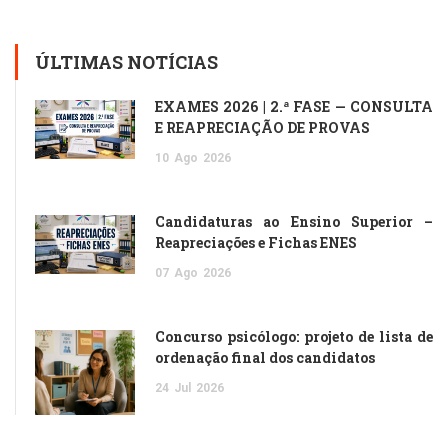
ÚLTIMAS NOTÍCIAS
EXAMES 2026 | 2.ª FASE — CONSULTA
E REAPRECIAÇÃO DE PROVAS
10
Ago
2026
Candidaturas ao Ensino Superior –
Reapreciações e Fichas ENES
07
Ago
2026
Concurso psicólogo: projeto de lista de
ordenação final dos candidatos
24
Jul
2026