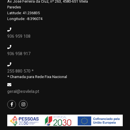
Av. José Ferreira da Cruz, nº 263, 4580-651 Vilela
Paredes
Latitude: 41.236835
Longitude: -8.396074
936 959 108
936 958 917
255 880 570 *
* Chamada para Rede Fixa Nacional
geral@esvilela.pt