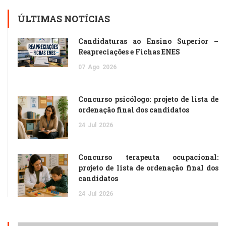
ÚLTIMAS NOTÍCIAS
Candidaturas ao Ensino Superior –
Reapreciações e Fichas ENES
07
Ago
2026
Concurso psicólogo: projeto de lista de
ordenação final dos candidatos
24
Jul
2026
Concurso terapeuta ocupacional:
projeto de lista de ordenação final dos
candidatos
24
Jul
2026