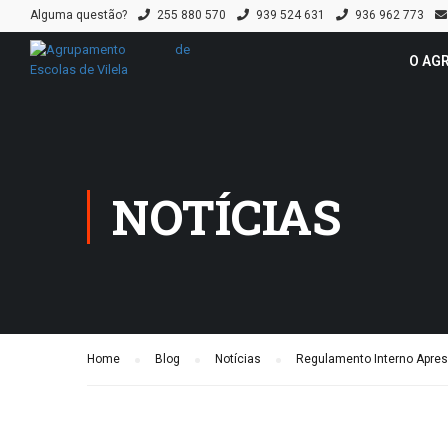
Alguma questão?
255 880 570
939 524 631
936 962 773
O AG
NOTÍCIAS
Home
Blog
Notícias
Regulamento Interno Apres