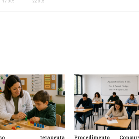
17 Out
22 Out
urso terapeuta
Procedimento Concu