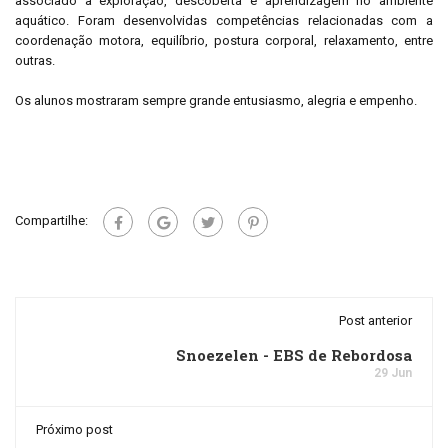
associado à exploração, descoberta e aprendizagem no ambiente
aquático. Foram desenvolvidas competências relacionadas com a
coordenação motora, equilíbrio, postura corporal, relaxamento, entre
outras.
Os alunos mostraram sempre grande entusiasmo, alegria e empenho.
Compartilhe:
Post anterior
Snoezelen - EBS de Rebordosa
29 Jun
Próximo post