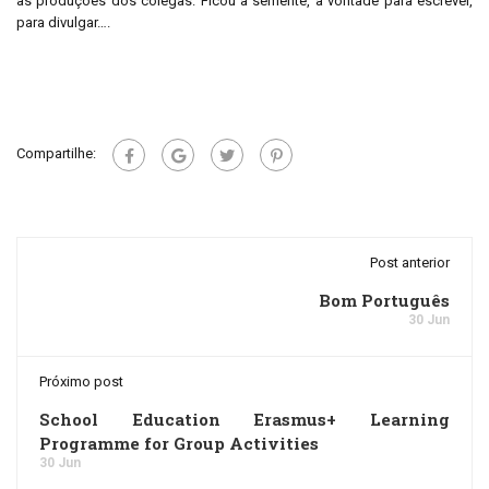
as produções dos colegas. Ficou a semente, a vontade para escrever,
para divulgar….
Compartilhe:
Post anterior
Bom Português
30 Jun
Próximo post
School Education Erasmus+ Learning
Programme for Group Activities
30 Jun