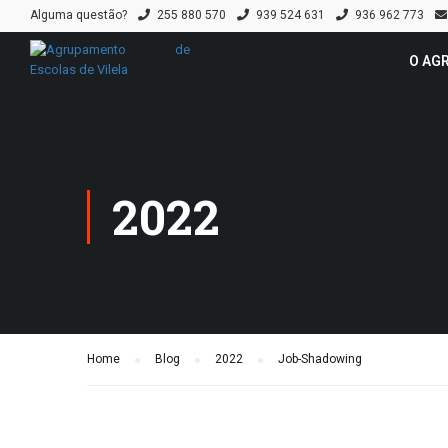
Alguma questão?
255 880 570
939 524 631
936 962 773
O AG
2022
Home
Blog
2022
Job-Shadowing