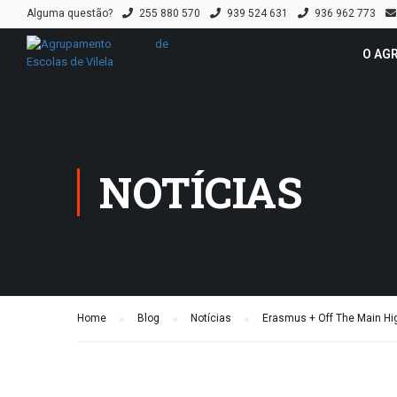
Alguma questão?
255 880 570
939 524 631
936 962 773
O AG
NOTÍCIAS
Home
Blog
Notícias
Erasmus + Off The Main Hig