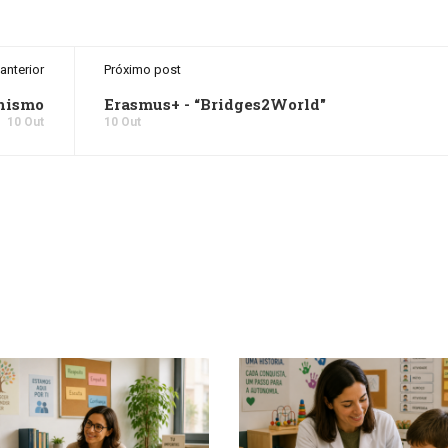
anterior
Próximo post
anismo
Erasmus+ - “Bridges2World"
10 Out
10 Out