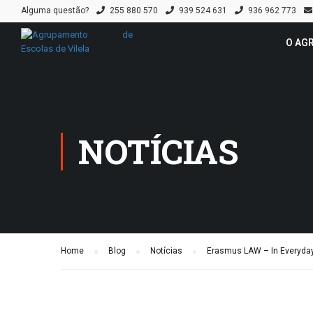
Alguma questão?
255 880 570
939 524 631
936 962 773
O AG
NOTÍCIAS
Home
Blog
Notícias
Erasmus LAW – In Everyday 