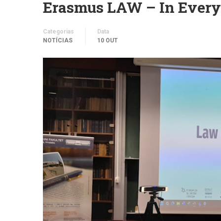
Erasmus LAW – In Everyd
Categorias
Data
NOTÍCIAS
10 OUT