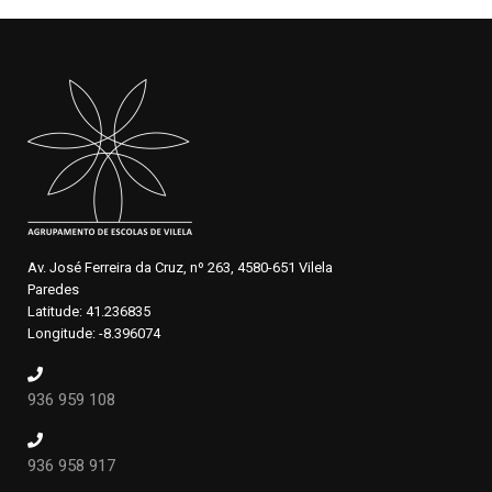
Av. José Ferreira da Cruz, nº 263, 4580-651 Vilela
Paredes
Latitude: 41.236835
Longitude: -8.396074
936 959 108
936 958 917