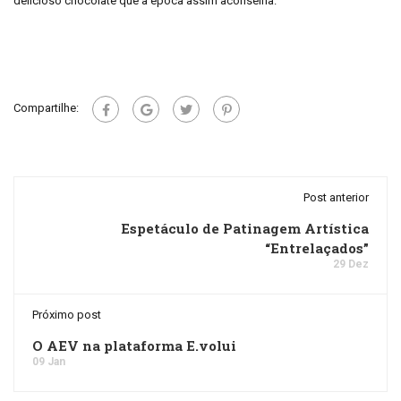
delicioso chocolate que a época assim aconselha.
Compartilhe:
Post anterior
Espetáculo de Patinagem Artística
“Entrelaçados”
29 Dez
Próximo post
O AEV na plataforma E.volui
09 Jan