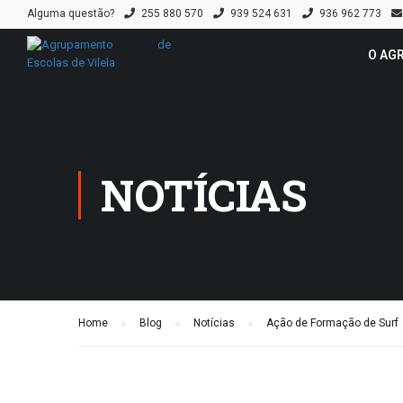
Alguma questão?
255 880 570
939 524 631
936 962 773
O AG
NOTÍCIAS
Home
Blog
Notícias
Ação de Formação de Surf