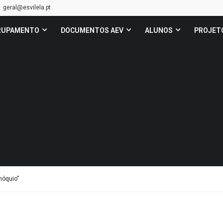
geral@esvilela.pt
RUPAMENTO
DOCUMENTOS AEV
ALUNOS
PROJET
nóquio”