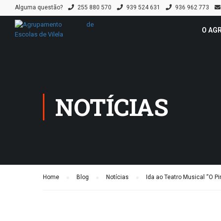
Alguma questão?
255 880 570
939 524 631
936 962 773
O AG
NOTÍCIAS
Home
Blog
Notícias
Ida ao Teatro Musical “O Pi