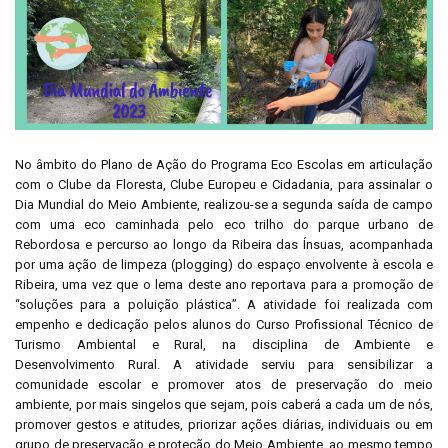
No âmbito do Plano de Ação do Programa Eco Escolas em articulação
com o Clube da Floresta, Clube Europeu e Cidadania, para assinalar o
Dia Mundial do Meio Ambiente, realizou-se a segunda saída de campo
com uma eco caminhada pelo eco trilho do parque urbano de
Rebordosa e percurso ao longo da Ribeira das Ínsuas, acompanhada
por uma ação de limpeza (plogging) do espaço envolvente à escola e
Ribeira, uma vez que o lema deste ano reportava para a promoção de
“soluções para a poluição plástica”. A atividade foi realizada com
empenho e dedicação pelos alunos do Curso Profissional Técnico de
Turismo Ambiental e Rural, na disciplina de Ambiente e
Desenvolvimento Rural. A atividade serviu para sensibilizar a
comunidade escolar e promover atos de preservação do meio
ambiente, por mais singelos que sejam, pois caberá a cada um de nós,
promover gestos e atitudes, priorizar ações diárias, individuais ou em
grupo de preservação e proteção do Meio Ambiente, ao mesmo tempo