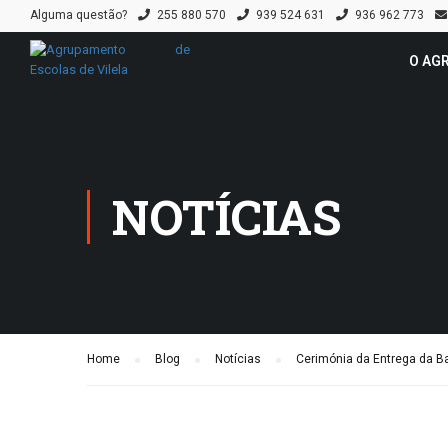
Alguma questão?
255 880 570
939 524 631
936 962 773
O AG
NOTÍCIAS
Home
Blog
Notícias
Cerimónia da Entrega da B