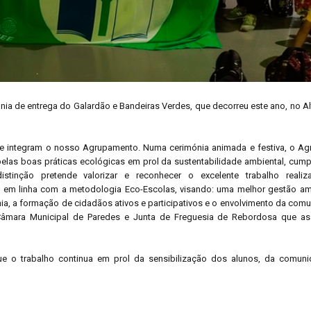
ónia de entrega do Galardão e Bandeiras Verdes, que decorreu este ano, no A
e integram o nosso Agrupamento. Numa cerimónia animada e festiva, o A
las boas práticas ecológicas em prol da sustentabilidade ambiental, cump
tinção pretende valorizar e reconhecer o excelente trabalho realiz
, em linha com a metodologia Eco-Escolas, visando: uma melhor gestão am
nia, a formação de cidadãos ativos e participativos e o envolvimento da co
 Câmara Municipal de Paredes e Junta de Freguesia de Rebordosa que a
e o trabalho continua em prol da sensibilização dos alunos, da comun