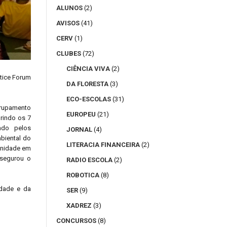
ALUNOS
(2)
AVISOS
(41)
CERV
(1)
CLUBES
(72)
CIÊNCIA VIVA
(2)
ltice Forum
DA FLORESTA
(3)
ECO-ESCOLAS
(31)
grupamento
EUROPEU
(21)
rindo os 7
ado pelos
JORNAL
(4)
biental do
LITERACIA FINANCEIRA
(2)
munidade em
ssegurou o
RADIO ESCOLA
(2)
ROBOTICA
(8)
idade e da
SER
(9)
XADREZ
(3)
CONCURSOS
(8)