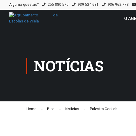
Alguma questão?
255 880 570
939 524 631
936 962 773
O AG
NOTÍCIAS
Home
Blog
Notícias
Palestra GeoLab