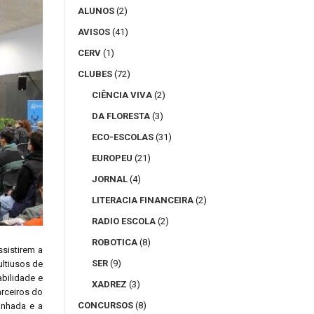
ALUNOS
(2)
AVISOS
(41)
CERV
(1)
CLUBES
(72)
CIÊNCIA VIVA
(2)
DA FLORESTA
(3)
ECO-ESCOLAS
(31)
EUROPEU
(21)
JORNAL
(4)
LITERACIA FINANCEIRA
(2)
RADIO ESCOLA
(2)
ROBOTICA
(8)
sistirem a
SER
(9)
ultiusos de
abilidade e
XADREZ
(3)
arceiros do
CONCURSOS
(8)
inhada e a