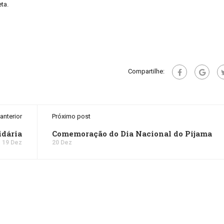
ta.
Compartilhe:
anterior
Próximo post
idária
Comemoração do Dia Nacional do Pijama
19 Dez
20 Dez