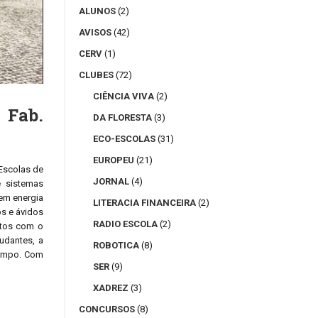
ALUNOS
(2)
AVISOS
(42)
CERV
(1)
CLUBES
(72)
CIÊNCIA VIVA
(2)
 Fab.
DA FLORESTA
(3)
ECO-ESCOLAS
(31)
EUROPEU
(21)
Escolas de
JORNAL
(4)
e sistemas
cem energia
LITERACIA FINANCEIRA
(2)
os e ávidos
RADIO ESCOLA
(2)
itos com o
udantes, a
ROBOTICA
(8)
campo. Com
SER
(9)
XADREZ
(3)
CONCURSOS
(8)