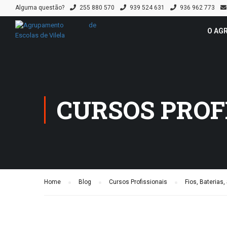
Alguma questão?
255 880 570
939 524 631
936 962 773
O AG
CURSOS PROF
Home
Blog
Cursos Profissionais
Fios, Baterias