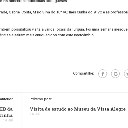
e instrumentos tradicionais portugueses.
ade, Gabriel Costa, M rio Silva do 10º VC, Inês Cunha do 9ºVC e as professor
mbém possibilitou visita a vários locais da Turquia. Foi uma semana inesque
iências e saíram mais enriquecidos com este intercâmbio.
Compartilhe:
anterior
Próximo post
 EB da
Visita de estudo ao Museu da Vista Alegre
14 Jul
rrinha
14 Jul