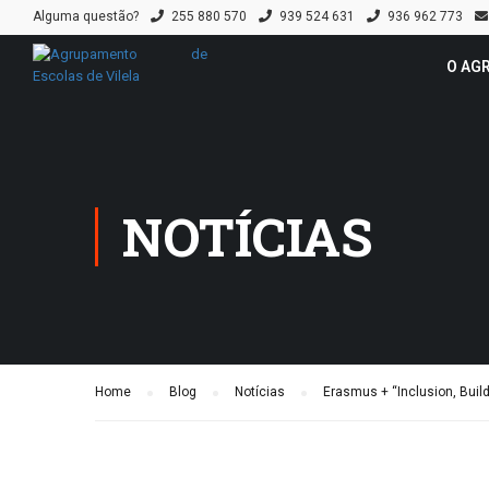
Alguma questão?
255 880 570
939 524 631
936 962 773
O AG
NOTÍCIAS
Home
Blog
Notícias
Erasmus + “Inclusion, Build