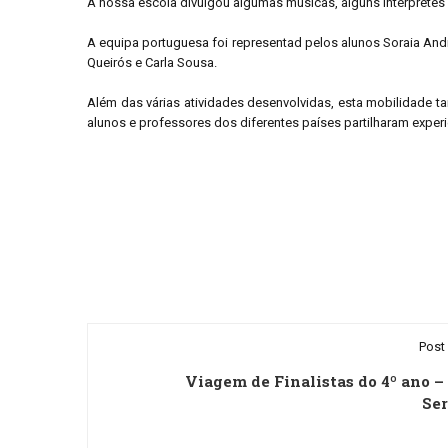
A nossa escola divulgou algumas músicas, alguns intérpretes 
A equipa portuguesa foi representad pelos alunos Soraia Andr
Queirós e Carla Sousa.
Além das várias atividades desenvolvidas, esta mobilidade ta
alunos e professores dos diferentes países partilharam exper
Post 
Viagem de Finalistas do 4º ano –
Se