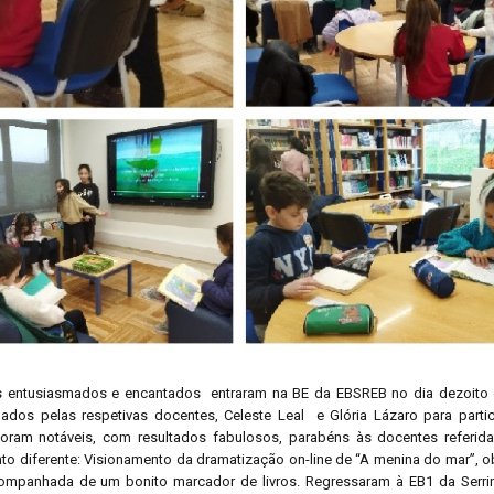
es entusiasmados e encantados entraram na BE da EBSREB no dia dezoito d
ados pelas respetivas docentes, Celeste Leal e Glória Lázaro para parti
oram notáveis, com resultados fabulosos, parabéns às docentes referid
to diferente: Visionamento da dramatização on-line de “A menina do mar”, o
acompanhada de um bonito marcador de livros. Regressaram à EB1 da Serri