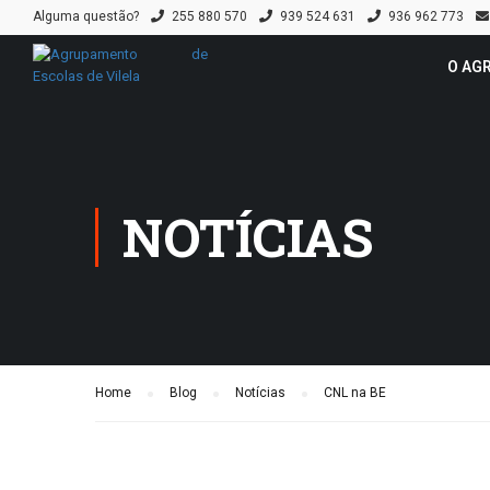
Alguma questão?
255 880 570
939 524 631
936 962 773
O AG
NOTÍCIAS
Home
Blog
Notícias
CNL na BE