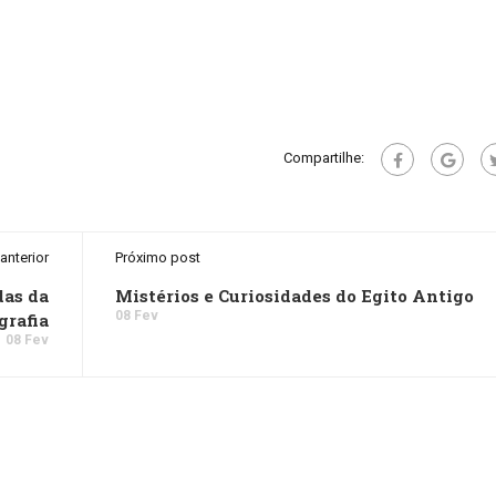
Compartilhe:
anterior
Próximo post
das da
Mistérios e Curiosidades do Egito Antigo
08 Fev
grafia
08 Fev