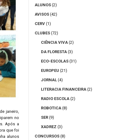
ALUNOS
(2)
AVISOS
(42)
CERV
(1)
CLUBES
(72)
CIÊNCIA VIVA
(2)
DA FLORESTA
(3)
ECO-ESCOLAS
(31)
EUROPEU
(21)
JORNAL
(4)
LITERACIA FINANCEIRA
(2)
RADIO ESCOLA
(2)
ROBOTICA
(8)
e janeiro,
SER
(9)
ciparem no
as. Após a
XADREZ
(3)
bra que foi
CONCURSOS
(8)
nha alunos