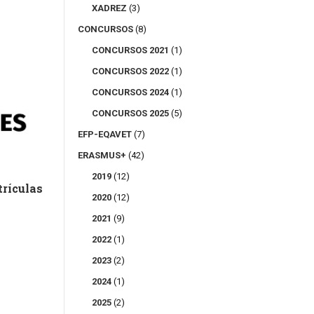
XADREZ
(3)
CONCURSOS
(8)
CONCURSOS 2021
(1)
CONCURSOS 2022
(1)
CONCURSOS 2024
(1)
CONCURSOS 2025
(5)
EFP-EQAVET
(7)
Concur
ERASMUS+
(42)
lista
2019
(12)
ículas
Novo Calendário Escolar –
candid
2020
(12)
Atualização
24 Julho,
2021
(9)
24 Fevereiro, 2022
2022
(1)
2023
(2)
2024
(1)
2025
(2)