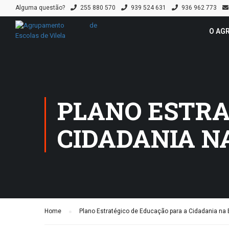
Alguma questão?
255 880 570
939 524 631
936 962 773
O AG
PLANO ESTRA
CIDADANIA N
Home
Plano Estratégico de Educação para a Cidadania na 