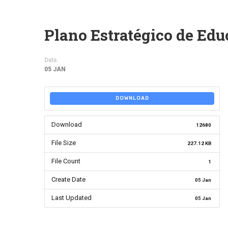
Plano Estratégico de Edu
Data
05 JAN
DOWNLOAD
Download
12680
File Size
227.12 KB
File Count
1
Create Date
05 Jan
Last Updated
05 Jan