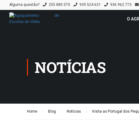
Alguma questão?
255 880 570
939 524 631
936 962 773
O AG
NOTÍCIAS
Home
Blog
Notícias
Visita ao Portugal dos Peq