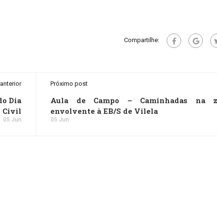
Compartilhe:
anterior
Próximo post
do Dia
Aula de Campo – Caminhadas na z
 Civil
envolvente à EB/S de Vilela
05 Jun
05 Jun