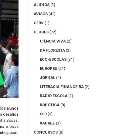
ALUNOS
(2)
AVISOS
(41)
CERV
(1)
CLUBES
(72)
CIÊNCIA VIVA
(2)
DA FLORESTA
(3)
ECO-ESCOLAS
(31)
EUROPEU
(21)
JORNAL
(4)
LITERACIA FINANCEIRA
(2)
RADIO ESCOLA
(2)
ROBOTICA
(8)
dos alunos
SER
(9)
os desafios
ofia Sousa.
XADREZ
(3)
ama e boas
CONCURSOS
(8)
rticiparam