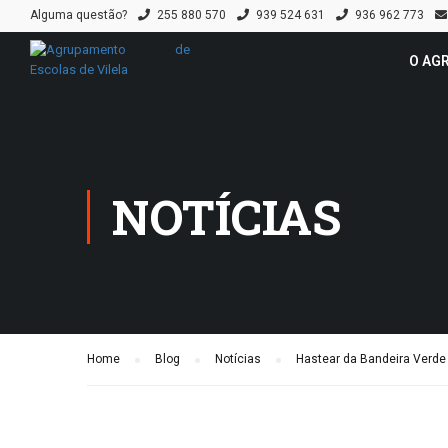
Alguma questão?
255 880 570
939 524 631
936 962 773
O AG
NOTÍCIAS
Home
Blog
Notícias
Hastear da Bandeira Verde