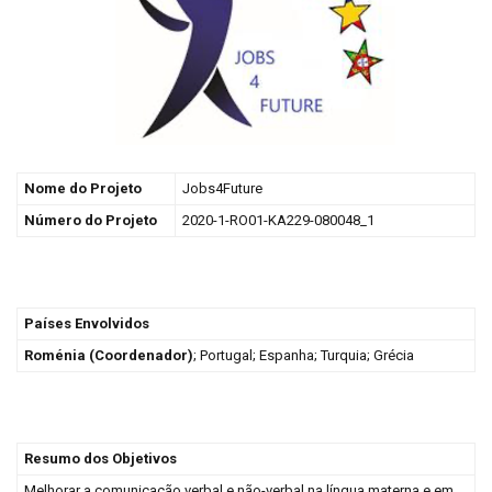
Nome do Projeto
Jobs4Future
Número do Projeto
2020-1-RO01-KA229-080048_1
Países Envolvidos
Roménia (Coordenador)
; Portugal; Espanha; Turquia; Grécia
Resumo dos Objetivos
Melhorar a comunicação verbal e não-verbal na língua materna e em